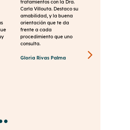
tratamientos con la Dra.
trabajadores t
Carla Villouta. Destaco su
amables la per
amabilidad, y la buena
aseo,la niña de
as
orientación que te da
,la kine la doc 
que
frente a cada
preocupados po
uy
procedimiento que uno
una buena aten
consulta.
tus dudas y ori
mejor y el proc
realmente se p
Gloria Rivas Palma
cada detalle vo
realizarme otro
sin duda
Ximena Varga