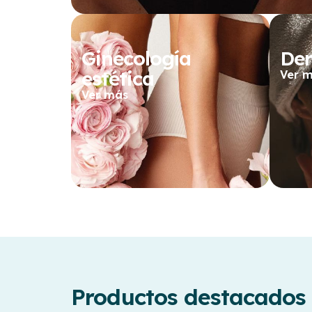
Ginecología
Der
estética
Ver 
Ver más
Productos destacados