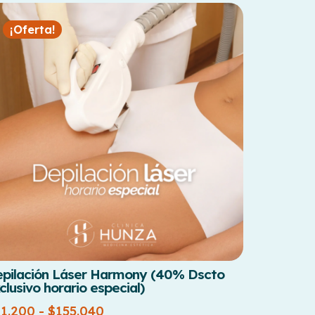
¡Oferta!
pilación Láser Harmony (40% Dscto
clusivo horario especial)
61.200
-
$
155.040