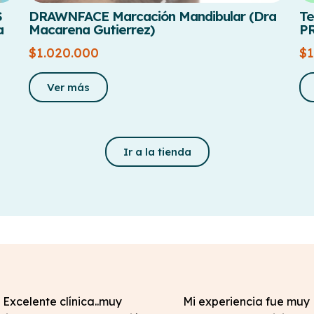
S
DRAWNFACE Marcación Mandibular (Dra
Te
a
Macarena Gutierrez)
P
$
1.020.000
$
Ver más
Ir a la tienda
Excelente clínica..muy
Mi experiencia fue muy