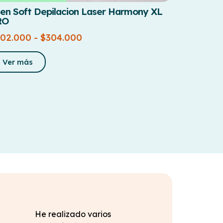
en Soft Depilacion Laser Harmony XL
RO
102.000
-
$
304.000
Ver más
He realizado varios
Excelente clinic