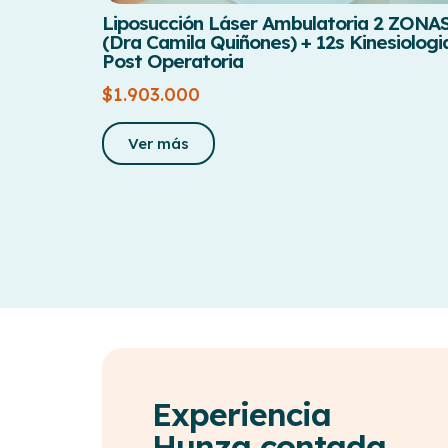
Liposucción Láser Ambulatoria 2 ZONA
(Dra Camila Quiñones) + 12s Kinesiologi
Post Operatoria
$
1.903.000
Ver más
Experiencia
a muy buena
Mi experiencia en Clínica
Hunza contada