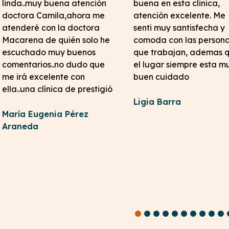
linda..muy buena atención
buena en esta clinica,
doctora Camila,ahora me
atención excelente. Me
atenderé con la doctora
senti muy santisfecha y
Macarena de quién solo he
comoda con las person
escuchado muy buenos
que trabajan, ademas 
comentarios..no dudo que
el lugar siempre esta m
me irá excelente con
buen cuidado
ella..una clínica de prestigió
Ligia Barra
María Eugenia Pérez
Araneda
1
2
3
4
5
6
7
8
9
10
11
12