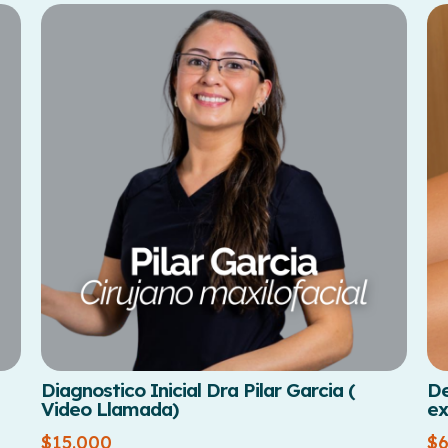
Diagnostico Inicial Dra Pilar Garcia (
De
Video Llamada)
ex
$
15.000
$