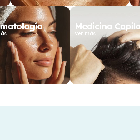
matología
Medicina Capil
más
Ver más