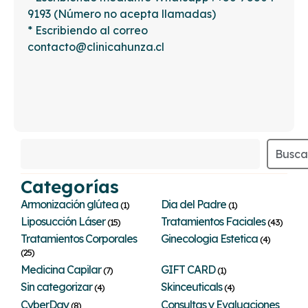
9193 (Número no acepta llamadas)
* Escribiendo al correo
contacto@clinicahunza.cl
Busca
Categorías
Armonización glútea
Dia del Padre
(1)
(1)
Liposucción Láser
Tratamientos Faciales
(15)
(43)
Tratamientos Corporales
Ginecologia Estetica
(4)
(25)
Medicina Capilar
GIFT CARD
(7)
(1)
Sin categorizar
Skinceuticals
(4)
(4)
CyberDay
Consultas y Evaluaciones
(8)