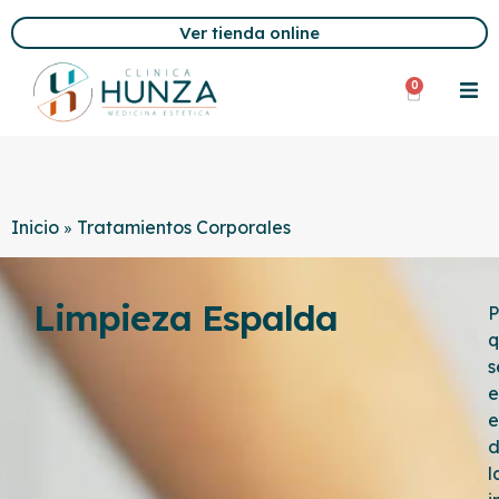
Ver tienda online
0
Inicio
Tratamientos Corporales
»
Limpieza Espalda
P
q
s
e
e
d
l