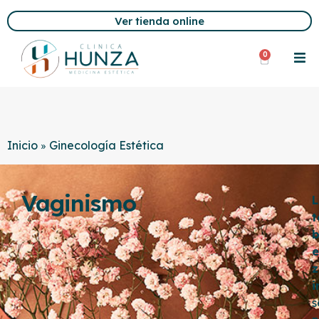
Ver tienda online
0
Inicio
Ginecología Estética
»
Vaginismo
L
t
b
e
i
s